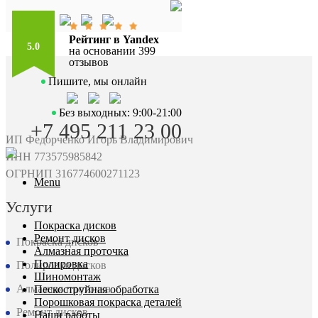
Рейтинг в Yandex
5.0
на основании 399
отзывов
Пишите, мы онлайн
Без выходных: 9:00-21:00
+7 495 211 23 00
ИП Федорченко Игорь Владимирович
ИНН 773575985842
ОГРНИП 316774600271123
Menu
Услуги
Покраска дисков
Ремонт дисков
Покраска дисков
Алмазная проточка
Полировка
Полировка дисков
Шиномонтаж
Алмазная проточка
Пескоструйная обработка
Порошковая покраска деталей
Ремонт дисков
Наши работы