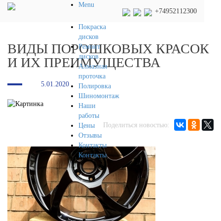
Menu
+74952112300
Покраска
дисков
ВИДЫ ПОРОШКОВЫХ КРАСОК
Ремонт
дисков
И ИХ ПРЕИМУЩЕСТВА
Алмазная
проточка
5.01.2020
Полировка
Шиномонтаж
Наши
работы
Поделиться новостью:
Цены
Отзывы
Контакты
Контакты