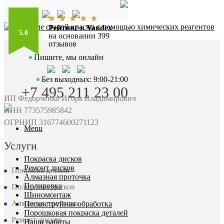
Рейтинг в Yandex
5.0
на основании 399
отзывов
Пишите, мы онлайн
Без выходных: 9:00-21:00
+7 495 211 23 00
ИП Федорченко Игорь Владимирович
ИНН 773575985842
ОГРНИП 316774600271123
Menu
Услуги
Покраска дисков
Ремонт дисков
Покраска дисков
Алмазная проточка
Полировка
Полировка дисков
Шиномонтаж
Алмазная проточка
Пескоструйная обработка
Порошковая покраска деталей
Ремонт дисков
Наши работы