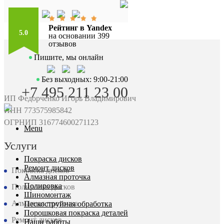
Рейтинг в Yandex
5.0
на основании 399
отзывов
Пишите, мы онлайн
Без выходных: 9:00-21:00
+7 495 211 23 00
ИП Федорченко Игорь Владимирович
ИНН 773575985842
ОГРНИП 316774600271123
Menu
Услуги
Покраска дисков
Ремонт дисков
Покраска дисков
Алмазная проточка
Полировка
Полировка дисков
Шиномонтаж
Алмазная проточка
Пескоструйная обработка
Порошковая покраска деталей
Ремонт дисков
Наши работы