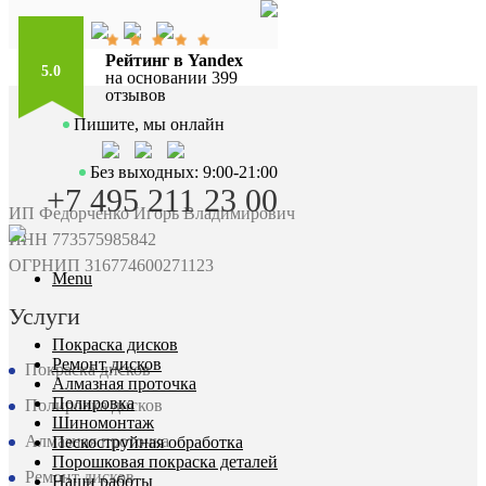
Рейтинг в Yandex
5.0
на основании 399
отзывов
Пишите, мы онлайн
Без выходных: 9:00-21:00
+7 495 211 23 00
ИП Федорченко Игорь Владимирович
ИНН 773575985842
ОГРНИП 316774600271123
Menu
Услуги
Покраска дисков
Ремонт дисков
Покраска дисков
Алмазная проточка
Полировка
Полировка дисков
Шиномонтаж
Алмазная проточка
Пескоструйная обработка
Порошковая покраска деталей
Ремонт дисков
Наши работы