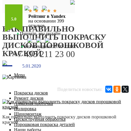
Рейтинг в Yandex
5.0
на основании 399
отзывов
КАК ПРАВИЛЬНО
Пишите, мы онлайн
ВЫПОЛНИТЬ ПОКРАСКУ
ДИСКОВ ПОРОШКОВОЙ
Без выходных: 9:00-21:00
КРАСКОЙ
+7 495 211 23 00
5.01.2020
Menu
Поделиться новостью:
Покраска дисков
Ремонт дисков
Алмазная проточка
Полировка
Шиномонтаж
Как правильно выполнить покраску дисков порошковой
Пескоструйная обработка
краской
Порошковая покраска деталей
Наши работы